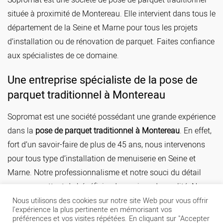
située à proximité de Montereau. Elle intervient dans tous le
département de la Seine et Marne pour tous les projets
d’installation ou de rénovation de parquet. Faites confiance
aux spécialistes de ce domaine.
Une entreprise spécialiste de la pose de
parquet traditionnel à Montereau
Sopromat est une société possédant une grande expérience
dans la
pose de parquet traditionnel à Montereau
. En effet,
fort d’un savoir-faire de plus de 45 ans, nous intervenons
pour tous type d’installation de menuiserie en Seine et
Marne. Notre professionnalisme et notre souci du détail
vous permettent de bénéficier de services de qualité. Nos
menuisiers vous prodiguent des conseils précieux afin que
Nous utilisons des cookies sur notre site Web pour vous offrir
l'expérience la plus pertinente en mémorisant vos
vous puissiez obtenir une qualité irréprochable quel que
préférences et vos visites répétées. En cliquant sur "Accepter